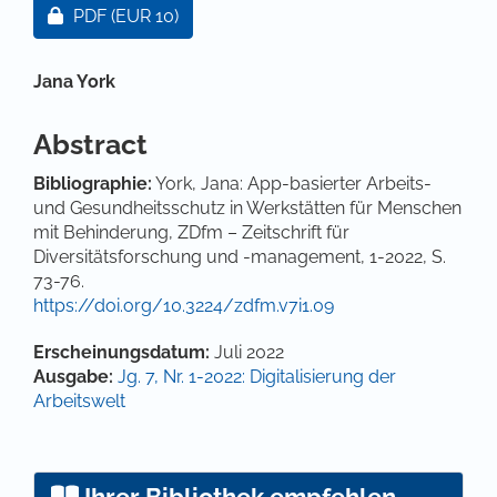
Zugang für Abonnent/innen oder durch Zahlung ei
PDF
(EUR 10)
Hauptsächlicher Artikelinhalt
Jana York
Abstract
Bibliographie:
York, Jana: App-basierter Arbeits-
und Gesundheitsschutz in Werkstätten für Menschen
mit Behinderung, ZDfm – Zeitschrift für
Diversitätsforschung und -management, 1-2022, S.
73-76.
https://doi.org/10.3224/zdfm.v7i1.09
Artikel-Details
Erscheinungsdatum:
Juli 2022
Ausgabe:
Jg. 7, Nr. 1-2022: Digitalisierung der
Arbeitswelt
Ihrer Bibliothek empfehlen