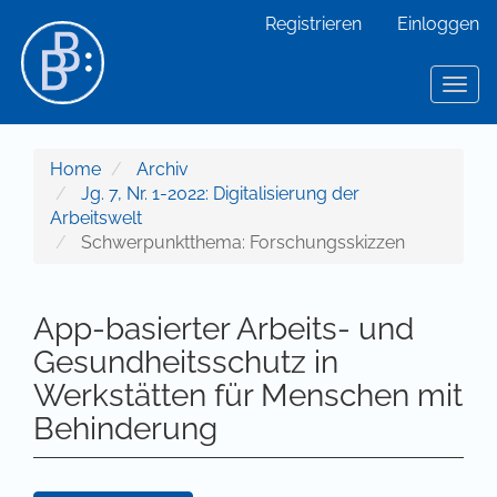
Hauptnavigation
Registrieren
Einloggen
Hauptinhalt
Sidebar
Toggl
Home
Archiv
Jg. 7, Nr. 1-2022: Digitalisierung der
Arbeitswelt
Schwerpunktthema: Forschungsskizzen
App-basierter Arbeits- und
Gesundheitsschutz in
Werkstätten für Menschen mit
Behinderung
Artikel-Sidebar