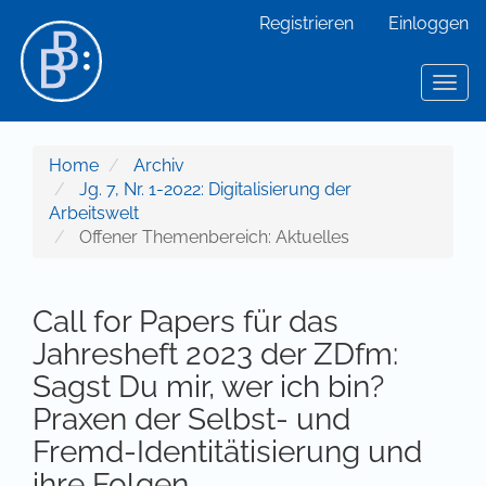
Hauptnavigation
Registrieren
Einloggen
Hauptinhalt
Sidebar
Toggl
Home
Archiv
Jg. 7, Nr. 1-2022: Digitalisierung der
Arbeitswelt
Offener Themenbereich: Aktuelles
Call for Papers für das
Jahresheft 2023 der ZDfm:
Sagst Du mir, wer ich bin?
Praxen der Selbst- und
Fremd-Identitätisierung und
ihre Folgen