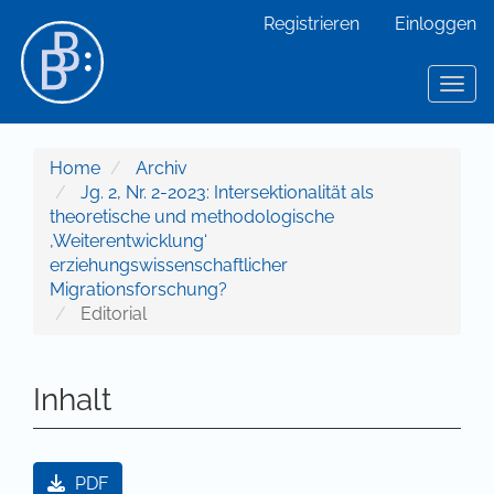
Hauptnavigation
Registrieren
Einloggen
Hauptinhalt
Sidebar
Toggl
Home
Archiv
Jg. 2, Nr. 2-2023: Intersektionalität als
theoretische und methodologische
‚Weiterentwicklung‘
erziehungswissenschaftlicher
Migrationsforschung?
Editorial
Inhalt
Artikel-Sidebar
PDF