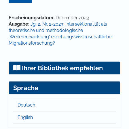
Hauptsächlicher Artikelinhalt
Artikel-Details
Erscheinungsdatum:
Dezember 2023
Ausgabe:
Jg. 2, Nr. 2-2023: Intersektionalität als
theoretische und methodologische
‚Weiterentwicklung‘ erziehungswissenschaftlicher
Migrationsforschung?
Ihrer Bibliothek empfehlen
Sprache
Deutsch
English