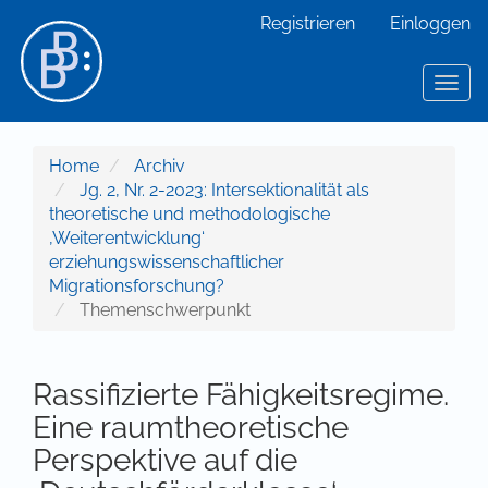
Hauptnavigation
Registrieren
Einloggen
Hauptinhalt
Sidebar
Toggl
Home
Archiv
Jg. 2, Nr. 2-2023: Intersektionalität als
theoretische und methodologische
‚Weiterentwicklung‘
erziehungswissenschaftlicher
Migrationsforschung?
Themenschwerpunkt
Rassifizierte Fähigkeitsregime.
Eine raumtheoretische
Perspektive auf die