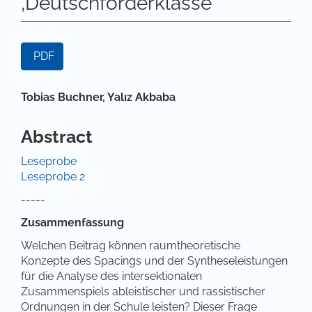
‚Deutschförderklasse‘
Artikel-Sidebar
PDF
Hauptsächlicher Artikelinhalt
Tobias Buchner,
Yalız Akbaba
Abstract
Leseprobe
Leseprobe 2
-----
Zusammenfassung
Welchen Beitrag können raumtheoretische
Konzepte des Spacings und der Syntheseleistungen
für die Analyse des intersektionalen
Zusammenspiels ableistischer und rassistischer
Ordnungen in der Schule leisten? Dieser Frage