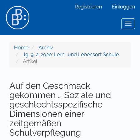
Hauptnavigation
Registrieren
Einloggen
Hauptinhalt
Sidebar
Toggl
Home
Archiv
Jg. 9, 2-2020: Lern- und Lebensort Schule
Artikel
Auf den Geschmack
gekommen … Soziale und
geschlechtsspezifische
Dimensionen einer
zeitgemäßen
Schulverpflegung