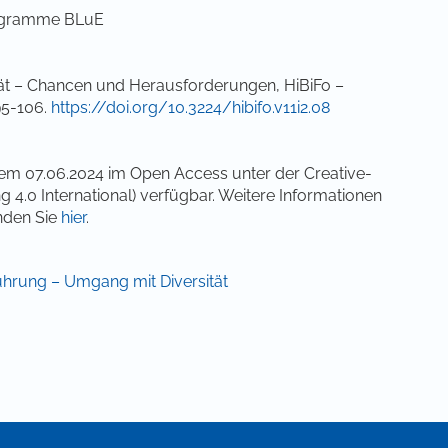
programme BLuE
ät – Chancen und Herausforderungen, HiBiFo –
95-106.
https://doi.org/10.3224/hibifo.v11i2.08
 dem 07.06.2024 im Open Access unter der Creative-
0 International) verfügbar. Weitere Informationen
nden Sie
hier
.
führung – Umgang mit Diversität