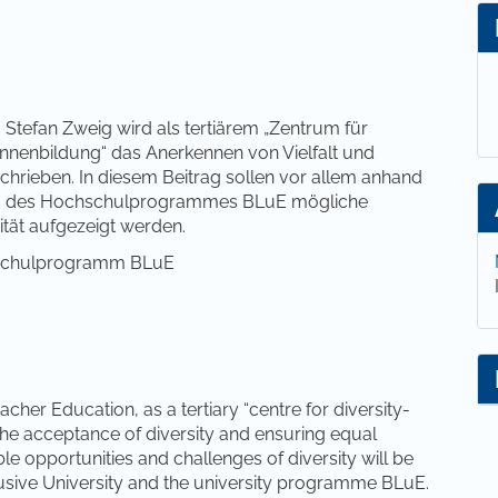
lt
tefan Zweig wird als tertiärem „Zentrum für
nnenbildung“ das Anerkennen von Vielfalt und
chrieben. In diesem Beitrag sollen vor allem anhand
nd des Hochschulprogrammes BLuE mögliche
tät aufgezeigt werden.
chschulprogramm BLuE
cher Education, as a tertiary “centre for diversity-
the acceptance of diversity and ensuring equal
ssible opportunities and challenges of diversity will be
lusive University and the university programme BLuE.