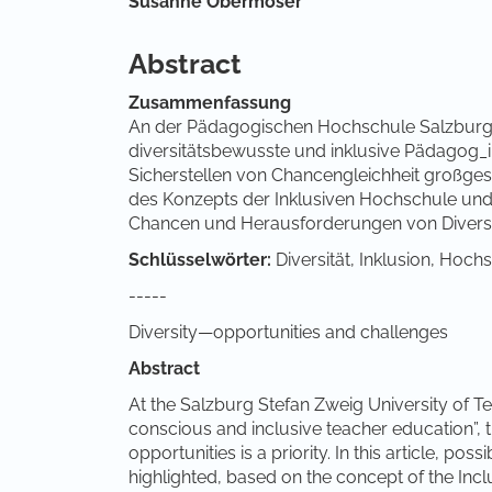
Hauptsächlicher Artikelinha
Susanne Obermoser
Abstract
Zusammenfassung
An der Pädagogischen Hochschule Salzburg S
diversitätsbewusste und inklusive Pädagog_i
Sicherstellen von Chancengleichheit großges
des Konzepts der Inklusiven Hochschule u
Chancen und Herausforderungen von Diversi
Schlüsselwörter:
Diversität, Inklusion, Ho
-----
Diversity—opportunities and challenges
Abstract
At the Salzburg Stefan Zweig University of Tea
conscious and inclusive teacher education”, 
opportunities is a priority. In this article, po
highlighted, based on the concept of the Inc