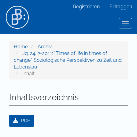
Hauptnavigation
Registrieren
Einloggen
Hauptinhalt
Sidebar
Toggl
Home
Archiv
Jg. 24, 2-2011: “Times of life in times of
change”. Soziologische Perspektiven zu Zeit und
Lebenslauf
Inhalt
Inhaltsverzeichnis
Artikel-Sidebar
PDF