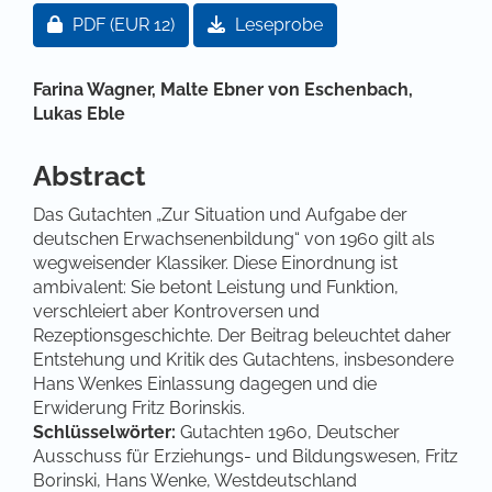
Artikel-Sidebar
Zugang für Abonnent/innen oder durch Zahlung ei
PDF
(EUR 12)
Leseprobe
Hauptsächlicher Artikelinhalt
Farina Wagner,
Malte Ebner von Eschenbach,
Lukas Eble
Abstract
Das Gutachten „Zur Situation und Aufgabe der
deutschen Erwachsenenbildung“ von 1960 gilt als
wegweisender Klassiker. Diese Einordnung ist
ambivalent: Sie betont Leistung und Funktion,
verschleiert aber Kontroversen und
Rezeptionsgeschichte. Der Beitrag beleuchtet daher
Entstehung und Kritik des Gutachtens, insbesondere
Hans Wenkes Einlassung dagegen und die
Erwiderung Fritz Borinskis.
Schlüsselwörter:
Gutachten 1960, Deutscher
Ausschuss für Erziehungs- und Bildungswesen, Fritz
Borinski, Hans Wenke, Westdeutschland