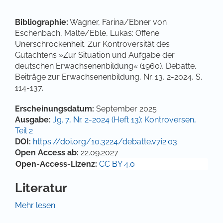
Bibliographie:
Wagner, Farina/Ebner von
Eschenbach, Malte/Eble, Lukas: Offene
Unerschrockenheit. Zur Kontroversität des
Gutachtens »Zur Situation und Aufgabe der
deutschen Erwachsenenbildung« (1960), Debatte.
Beiträge zur Erwachsenenbildung, Nr. 13, 2-2024, S.
114-137.
Artikel-Details
Erscheinungsdatum:
September 2025
Ausgabe:
Jg. 7, Nr. 2-2024 (Heft 13): Kontroversen,
Teil 2
DOI:
https://doi.org/10.3224/debatte.v7i2.03
Open Access ab:
22.09.2027
Open-Access-Lizenz:
CC BY 4.0
Literatur
Adorno, Theodor W. (1956). Aufklärung ohne
Mehr lesen
Phrasen. Zum Deutschen Volkshochschultag 1956 –