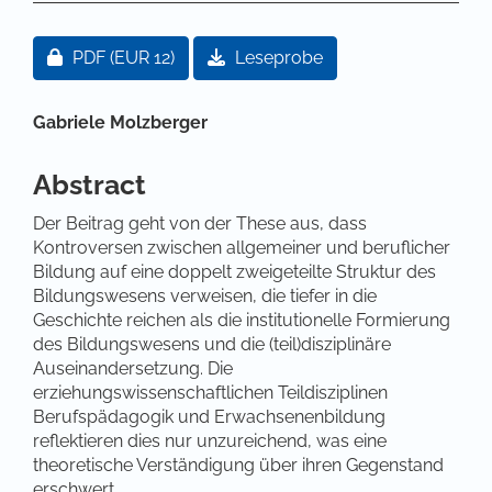
Artikel-Sidebar
Zugang für Abonnent/innen oder durch Zahlung ei
PDF
(EUR 12)
Leseprobe
Hauptsächlicher Artikelinhalt
Gabriele Molzberger
Abstract
Der Beitrag geht von der These aus, dass
Kontroversen zwischen allgemeiner und beruflicher
Bildung auf eine doppelt zweigeteilte Struktur des
Bildungswesens verweisen, die tiefer in die
Geschichte reichen als die institutionelle Formierung
des Bildungswesens und die (teil)disziplinäre
Auseinandersetzung. Die
erziehungswissenschaftlichen Teildisziplinen
Berufspädagogik und Erwachsenenbildung
reflektieren dies nur unzureichend, was eine
theoretische Verständigung über ihren Gegenstand
erschwert.