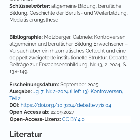
Schlüsselwörter:
allgemeine Bildung, berufliche
Bildung, Geschichte der Berufs- und Weiterbildung,
Mediatisierungsthese
Bibliographie:
Molzberger, Gabriele: Kontroversen
allgemeiner und beruflicher Bildung Erwachsener –
Versuch über ein rhizomatisches Geflecht und eine
doppelt zweigeteilte institutionelle Struktur, Debatte.
Beiträge zur Erwachsenenbildung, Nr. 13, 2-2024, S.
138-149.
Artikel-Details
Erscheinungsdatum:
September 2025
Ausgabe:
Jg. 7, Nr. 2-2024 (Heft 13): Kontroversen,
Teil 2
DOI:
https://doi.org/10.3224/debatte.v7i2.04
Open Access ab:
22.09.2027
Open-Access-Lizenz:
CC BY 4.0
Literatur