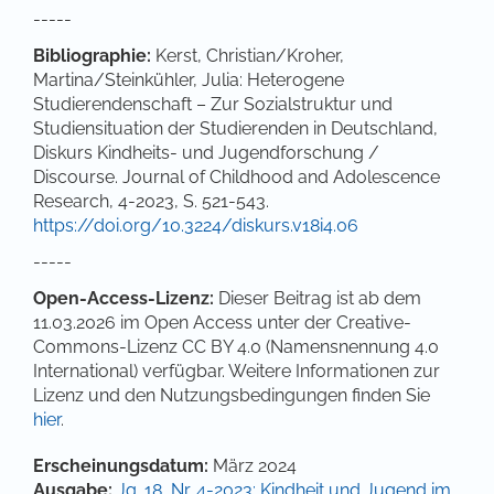
-----
Bibliographie:
Kerst, Christian/Kroher,
Martina/Steinkühler, Julia: Heterogene
Studierendenschaft – Zur Sozialstruktur und
Studiensituation der Studierenden in Deutschland,
Diskurs Kindheits- und Jugendforschung /
Discourse. Journal of Childhood and Adolescence
Research, 4-2023, S. 521-543.
https://doi.org/10.3224/diskurs.v18i4.06
-----
Open-Access-Lizenz:
Dieser Beitrag ist ab dem
11.03.2026 im Open Access unter der Creative-
Commons-Lizenz CC BY 4.0 (Namensnennung 4.0
International) verfügbar. Weitere Informationen zur
Lizenz und den Nutzungsbedingungen finden Sie
hier
.
Artikel-Details
Erscheinungsdatum:
März 2024
Ausgabe:
Jg. 18, Nr. 4-2023: Kindheit und Jugend im