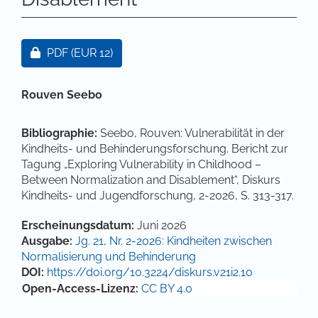
Artikel-Sidebar
Zugang für Abonnent/innen oder durch Zahlung ei
PDF
(EUR 12)
Hauptsächlicher Artikelinhalt
Rouven Seebo
Bibliographie:
Seebo, Rouven: Vulnerabilität in der
Kindheits- und Behinderungsforschung. Bericht zur
Tagung „Exploring Vulnerability in Childhood –
Between Normalization and Disablement“, Diskurs
Kindheits- und Jugendforschung, 2-2026, S. 313-317.
Artikel-Details
Erscheinungsdatum:
Juni 2026
Ausgabe:
Jg. 21, Nr. 2-2026: Kindheiten zwischen
Normalisierung und Behinderung
DOI:
https://doi.org/10.3224/diskurs.v21i2.10
Open-Access-Lizenz:
CC BY 4.0