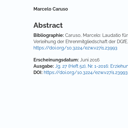
Hauptsächlicher Artikelinha
Marcelo Caruso
Abstract
Bibliographie
:
Caruso, Marcelo: Laudatio für 
Verleihung der Ehrenmitgliedschaft der DGfE,
https://doi.org/10.3224/ezw.v27i1.23993
Artikel-Details
Erscheinungsdatum:
Juni 2016
Ausgabe:
Jg. 27 (Heft 52), Nr. 1-2016: Erzi
DOI:
https://doi.org/10.3224/ezw.v27i1.23993