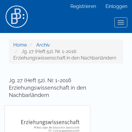
Hauptnavigation
Registrieren
Einloggen
Hauptinhalt
Sidebar
Toggl
Home
Archiv
Jg. 27 (Heft 52), Nr. 1-2016:
Erziehungswissenschaft in den Nachbarländern
Jg. 27 (Heft 52), Nr. 1-2016
Erziehungswissenschaft in den
Nachbarländern