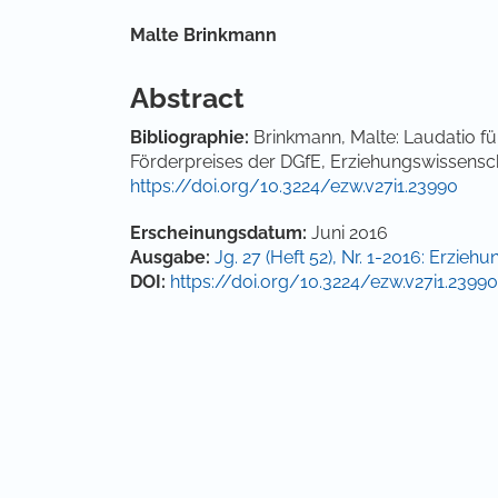
Hauptsächlicher Artikelinha
Malte Brinkmann
Abstract
Bibliographie
:
Brinkmann, Malte: Laudatio fü
Förderpreises der DGfE, Erziehungswissenscha
https://doi.org/10.3224/ezw.v27i1.23990
Artikel-Details
Erscheinungsdatum:
Juni 2016
Ausgabe:
Jg. 27 (Heft 52), Nr. 1-2016: Erzi
DOI:
https://doi.org/10.3224/ezw.v27i1.23990