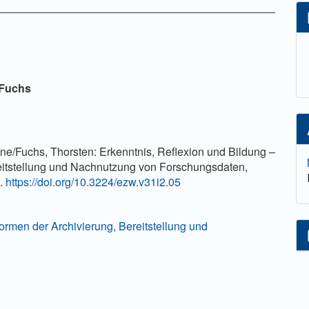
lt
 Fuchs
ne/Fuchs, Thorsten: Erkenntnis, Reflexion und Bildung –
eitstellung und Nachnutzung von Forschungsdaten,
9.
https://doi.org/10.3224/ezw.v31i2.05
Formen der Archivierung, Bereitstellung und