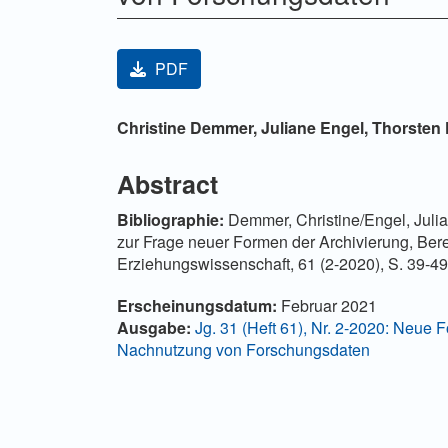
Artikel-Sidebar
PDF
Hauptsächlicher Artikelinha
Christine Demmer,
Juliane Engel,
Thorsten
Abstract
Bibliographie
:
Demmer, Christine/Engel, Julia
zur Frage neuer Formen der Archivierung, Ber
Erziehungswissenschaft, 61 (2-2020), S. 39-4
Artikel-Details
Erscheinungsdatum:
Februar 2021
Ausgabe:
Jg. 31 (Heft 61), Nr. 2-2020: Neue 
Nachnutzung von Forschungsdaten