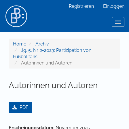
Hauptnavigation
Registrieren
Einloggen
Hauptinhalt
Sidebar
Toggl
Home
Archiv
Jg. 5, Nr. 2-2023: Partizipation von
Fußballfans
Autorinnen und Autoren
Autorinnen und Autoren
Artikel-Sidebar
PDF
Hauptsächlicher Artikelinhalt
Artikel-Details
Erscheinungsdatum:
November 2025