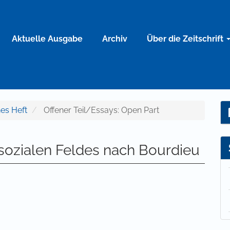
Aktuelle Ausgabe
Archiv
Über die Zeitschrift
nes Heft
Offener Teil/Essays: Open Part
sozialen Feldes nach Bourdieu
lt