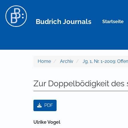
Hauptnavigation
Hauptinhalt
Sidebar
Budrich Journals
Startseite
Home
Archiv
Jg. 1, Nr. 1-2009: Offe
Zur Doppelbödigkeit des 
Artikel-Sidebar
PDF
Hauptsächlicher Artikelinha
Ulrike Vogel