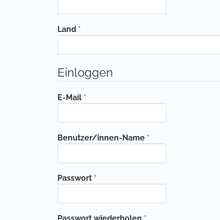
Erforderlich
Land
*
Einloggen
Erforderlich
E-Mail
*
Erforderlich
Benutzer/innen-Name
*
Erforderlich
Passwort
*
Erforderlich
Passwort wiederholen
*