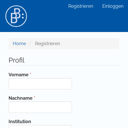
Hauptnavigation
Registrieren
Einloggen
Hauptinhalt
Sidebar
Home
Registrieren
Profil
Erforderlich
Vorname
*
Erforderlich
Nachname
*
Institution