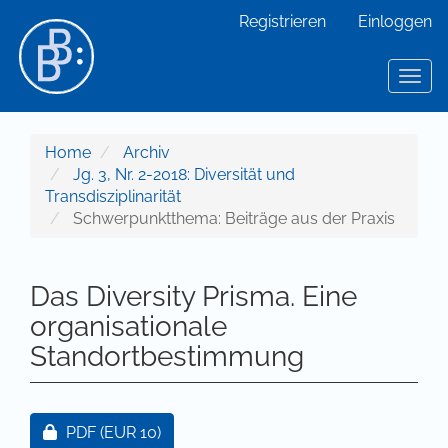
Hauptnavigation
Registrieren
Einloggen
Hauptinhalt
Sidebar
Toggl
Home
Archiv
Jg. 3, Nr. 2-2018: Diversität und
Transdisziplinarität
Schwerpunktthema: Beiträge aus der Praxis
Das Diversity Prisma. Eine
organisationale
Standortbestimmung
Artikel-Sidebar
Zugang für Abonnent/innen oder durch Zahlung ei
PDF
(EUR 10)