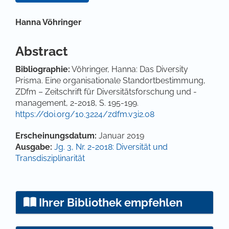
Hauptsächlicher Artikelinhalt
Hanna Vöhringer
Abstract
Bibliographie:
Vöhringer, Hanna: Das Diversity
Prisma. Eine organisationale Standortbestimmung,
ZDfm – Zeitschrift für Diversitätsforschung und -
management, 2-2018, S. 195-199.
https://doi.org/10.3224/zdfm.v3i2.08
Artikel-Details
Erscheinungsdatum:
Januar 2019
Ausgabe:
Jg. 3, Nr. 2-2018: Diversität und
Transdisziplinarität
Ihrer Bibliothek empfehlen