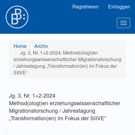
Hauptnavigation
Registrieren
Einloggen
Hauptinhalt
Sidebar
Togg
navig
Home
Archiv
Jg. 3, Nr. 1+2-2024: Method(ologi)en
erziehungswissenschaftlicher Migrationsforschung
/ Jahrestagung „Transformation(en) im Fokus der
SIIVE“
Jg. 3, Nr. 1+2-2024
Method(ologi)en erziehungswissenschaftlicher
Migrationsforschung / Jahrestagung
„Transformation(en) im Fokus der SIIVE“