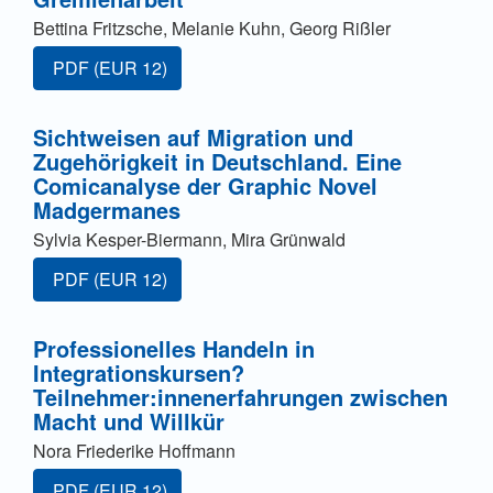
Bettina Fritzsche, Melanie Kuhn, Georg Rißler
Zugang für Abonnent/innen oder durch Zahlung einer G
PDF
(EUR 12)
Sichtweisen auf Migration und
Zugehörigkeit in Deutschland. Eine
Comicanalyse der Graphic Novel
Madgermanes
Sylvia Kesper-Biermann, Mira Grünwald
Zugang für Abonnent/innen oder durch Zahlung einer G
PDF
(EUR 12)
Professionelles Handeln in
Integrationskursen?
Teilnehmer:innenerfahrungen zwischen
Macht und Willkür
Nora Friederike Hoffmann
Zugang für Abonnent/innen oder durch Zahlung einer G
PDF
(EUR 12)