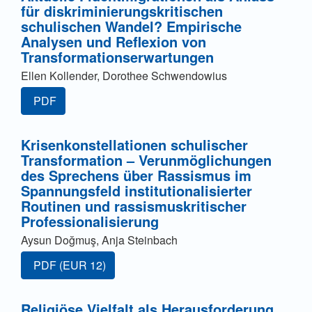
für diskriminierungskritischen
schulischen Wandel? Empirische
Analysen und Reflexion von
Transformationserwartungen
Ellen Kollender, Dorothee Schwendowius
PDF
Krisenkonstellationen schulischer
Transformation – Verunmöglichungen
des Sprechens über Rassismus im
Spannungsfeld institutionalisierter
Routinen und rassismuskritischer
Professionalisierung
Aysun Doğmuş, Anja Steinbach
Zugang für Abonnent/innen oder durch Zahlung einer G
PDF
(EUR 12)
Religiöse Vielfalt als Herausforderung