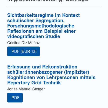
Sichtbarkeitsregime im Kontext
schulischer Segregation.
Forschungsmethodologische
Reflexionen am Beispiel einer
videografischen Studie
Cristina Diz Muñoz
Zugang für Abonnent/innen oder durch Zahlung einer G
PDF
(EUR 12)
Erfassung und Rekonstruktion
schüler:innenbezogener (impliziter)
Kognitionen von Lehrpersonen mittels
Repertory Grid Technik
Jonas Manuel Steiger
PDF