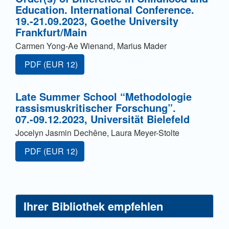
Education. International Conference.
19.-21.09.2023, Goethe University
Frankfurt/Main
Carmen Yong-Ae Wienand, Marius Mader
Zugang für Abonnent/innen oder durch Zahlung einer G
PDF
(EUR 12)
Late Summer School “Methodologie
rassismuskritischer Forschung”.
07.-09.12.2023, Universität Bielefeld
Jocelyn Jasmin Dechêne, Laura Meyer-Stolte
Zugang für Abonnent/innen oder durch Zahlung einer G
PDF
(EUR 12)
Ihrer Bibliothek empfehlen