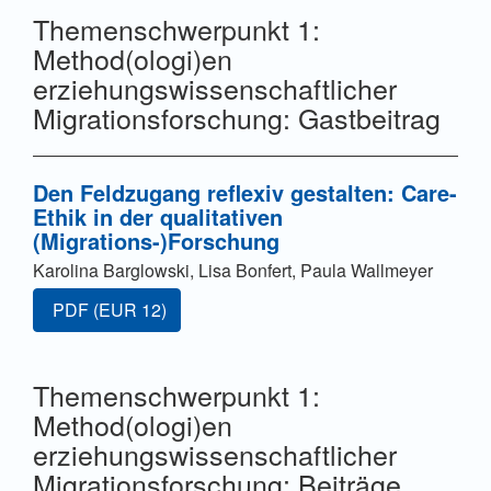
Themenschwerpunkt 1:
Method(ologi)en
erziehungswissenschaftlicher
Migrationsforschung: Gastbeitrag
Den Feldzugang reflexiv gestalten: Care-
Ethik in der qualitativen
(Migrations-)Forschung
Karolina Barglowski, Lisa Bonfert, Paula Wallmeyer
Zugang für Abonnent/innen oder durch Zahlung einer G
PDF
(EUR 12)
Themenschwerpunkt 1:
Method(ologi)en
erziehungswissenschaftlicher
Migrationsforschung: Beiträge