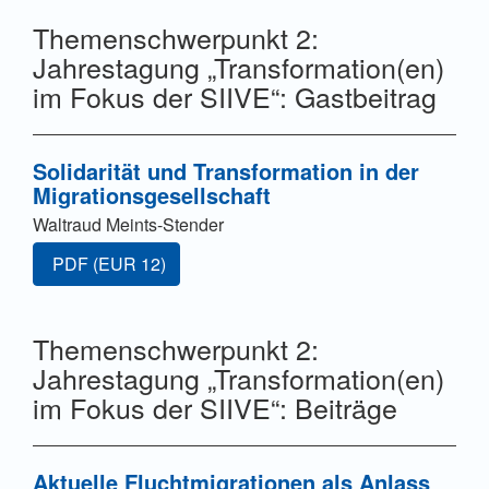
Themenschwerpunkt 2:
Jahrestagung „Transformation(en)
im Fokus der SIIVE“: Gastbeitrag
Solidarität und Transformation in der
Migrationsgesellschaft
Waltraud Meints-Stender
Zugang für Abonnent/innen oder durch Zahlung einer G
PDF
(EUR 12)
Themenschwerpunkt 2:
Jahrestagung „Transformation(en)
im Fokus der SIIVE“: Beiträge
Aktuelle Fluchtmigrationen als Anlass