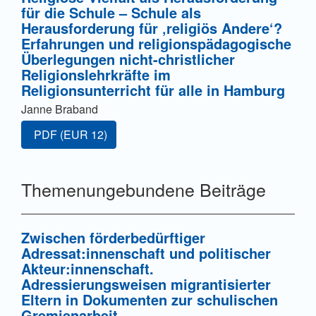
für die Schule – Schule als
Herausforderung für ‚religiös Andere‘?
Erfahrungen und religionspädagogische
Überlegungen nicht-christlicher
Religionslehrkräfte im
Religionsunterricht für alle in Hamburg
Janne Braband
Zugang für Abonnent/innen oder durch Zahlung einer G
PDF
(EUR 12)
Themenungebundene Beiträge
Zwischen förderbedürftiger
Adressat:innenschaft und politischer
Akteur:innenschaft.
Adressierungsweisen migrantisierter
Eltern in Dokumenten zur schulischen
Gremienarbeit