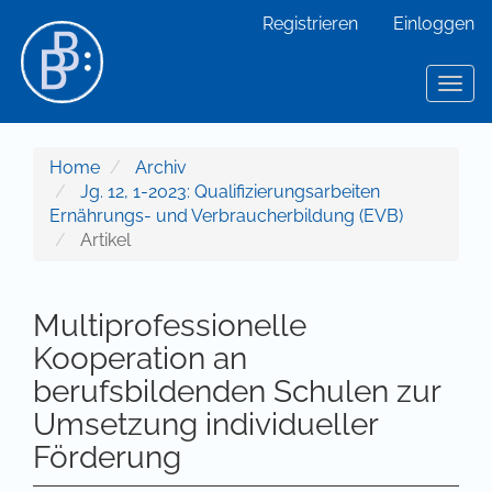
Hauptnavigation
Registrieren
Einloggen
Hauptinhalt
Sidebar
Toggl
Home
Archiv
Jg. 12, 1-2023: Qualifizierungsarbeiten
Ernährungs- und Verbraucherbildung (EVB)
Artikel
Multiprofessionelle
Kooperation an
berufsbildenden Schulen zur
Umsetzung individueller
Förderung