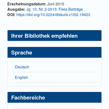
Artikel-
Erscheinungsdatum:
Juni 2015
Details
Ausgabe:
Jg. 10, Nr. 2-2015: Freie Beiträge
DOI:
https://doi.org/10.3224/diskurs.v10i2.19423
Ihrer Bibliothek empfehlen
Sprache
Deutsch
English
Fachbereiche