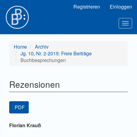
Hauptnavigation
Registrieren
Einloggen
Hauptinhalt
Sidebar
Togg
navig
Home
Archiv
Jg. 10, Nr. 2-2015: Freie Beiträge
Buchbesprechungen
Rezensionen
Artikel-
PDF
Sidebar
Hauptsächlicher
Florian Krauß
Artikelinhalt