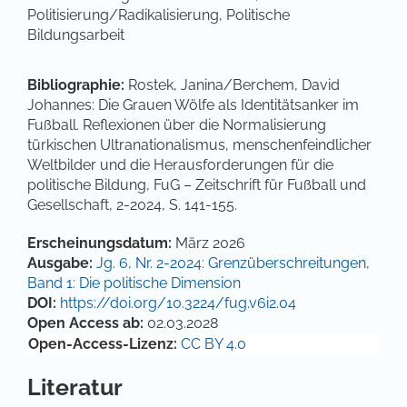
Politisierung/Radikalisierung, Politische
Bildungsarbeit
Bibliographie:
Rostek, Janina/Berchem, David
Johannes: Die Grauen Wölfe als Identitätsanker im
Fußball. Reflexionen über die Normalisierung
türkischen Ultranationalismus, menschenfeindlicher
Weltbilder und die Herausforderungen für die
politische Bildung, FuG – Zeitschrift für Fußball und
Gesellschaft, 2-2024, S. 141-155.
Artikel-Details
Erscheinungsdatum:
März 2026
Ausgabe:
Jg. 6, Nr. 2-2024: Grenzüberschreitungen,
Band 1: Die politische Dimension
DOI:
https://doi.org/10.3224/fug.v6i2.04
Open Access ab:
02.03.2028
Open-Access-Lizenz:
CC BY 4.0
Literatur