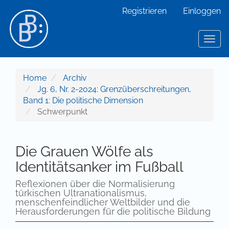
Hauptnavigation
Registrieren
Einloggen
Hauptinhalt
Sidebar
Toggl
Home
Archiv
Jg. 6, Nr. 2-2024: Grenzüberschreitungen,
Band 1: Die politische Dimension
Schwerpunkt
Die Grauen Wölfe als
Identitätsanker im Fußball
Reflexionen über die Normalisierung
türkischen Ultranationalismus,
menschenfeindlicher Weltbilder und die
Herausforderungen für die politische Bildung