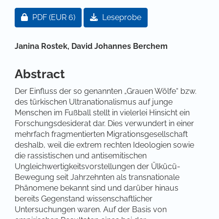
Artikel-Sidebar
Zugang für Abonnent/innen oder durch Zahlung ei
PDF
(EUR 6)
Leseprobe
Hauptsächlicher Artikelinhalt
Janina Rostek,
David Johannes Berchem
Abstract
Der Einfluss der so genannten „Grauen Wölfe“ bzw.
des türkischen Ultranationalismus auf junge
Menschen im Fußball stellt in vielerlei Hinsicht ein
Forschungsdesiderat dar. Dies verwundert in einer
mehrfach fragmentierten Migrationsgesellschaft
deshalb, weil die extrem rechten Ideologien sowie
die rassistischen und antisemitischen
Ungleichwertigkeitsvorstellungen der Ülkücü-
Bewegung seit Jahrzehnten als transnationale
Phänomene bekannt sind und darüber hinaus
bereits Gegenstand wissenschaftlicher
Untersuchungen waren. Auf der Basis von