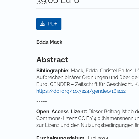
39,00 Euro
Artikel-Sidebar
PDF
Hauptsächlicher Artikelinha
Edda Mack
Abstract
Bibliographie:
Mack, Edda: Christel Baltes-L
Aufbrechen binärer Ordnungen und über gelebte
Euro, GENDER – Zeitschrift für Geschlecht, Ku
https://doi.org/10.3224/gender.v16i2.12
-----
Open-Access-Lizenz:
Dieser Beitrag ist ab
Commons-Lizenz CC BY 4.0 (Namensnennung 4.
zur Lizenz und den Nutzungsbedingungen fi
Artikel-Details
Erscheinungsdatum:
Juni 2024