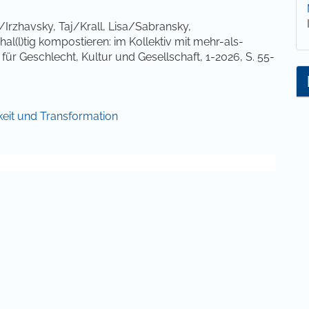
rzhavsky, Taj/Krall, Lisa/Sabransky,
(l)tig kompostieren: im Kollektiv mit mehr-als-
ür Geschlecht, Kultur und Gesellschaft, 1-2026, S. 55-
gkeit und Transformation
Transformation. Schwarze Feminismen und die
.
rt 2024. Zugriff am 28. November 2025 unter
al-women-artists-market-report-2024
.
014). Lost & Found in the Proposed Sustainable