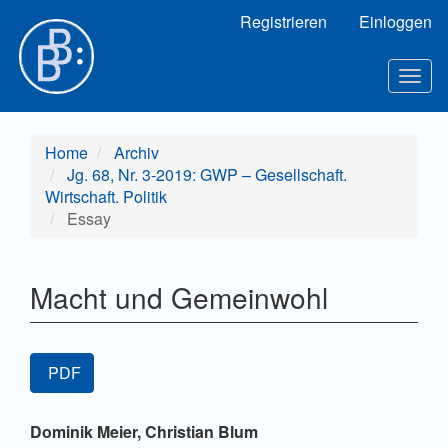
Hauptnavigation
Registrieren
Einloggen
Hauptinhalt
Sidebar
Togg
navig
Home
Archiv
Jg. 68, Nr. 3-2019: GWP – Gesellschaft.
Wirtschaft. Politik
Essay
Macht und Gemeinwohl
Artikel-
PDF
Sidebar
Hauptsächlicher
Dominik Meier,
Christian Blum