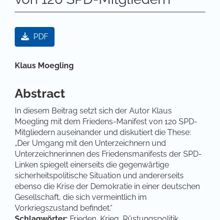
Artikel-Sidebar
PDF
Hauptsächlicher Artikelinhalt
Klaus Moegling
Abstract
In diesem Beitrag setzt sich der Autor Klaus
Moegling mit dem Friedens-Manifest von 120 SPD-
Mitgliedern auseinander und diskutiert die These:
„Der Umgang mit den Unterzeichnern und
Unterzeichnerinnen des Friedensmanifests der SPD-
Linken spiegelt einerseits die gegenwärtige
sicherheitspolitische Situation und andererseits
ebenso die Krise der Demokratie in einer deutschen
Gesellschaft, die sich vermeintlich im
Vorkriegszustand befindet.“
Schlagwörter:
Frieden, Krieg, Rüstungspolitik,