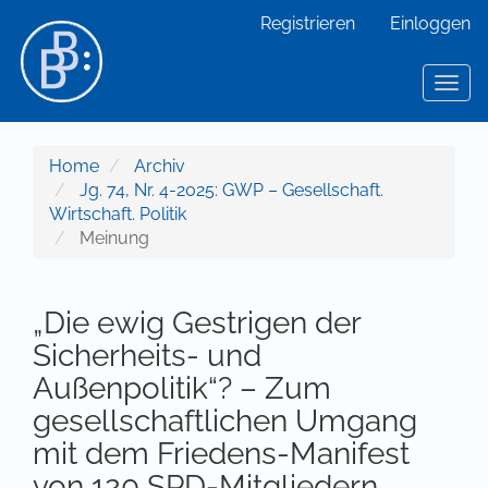
Hauptnavigation
Registrieren
Einloggen
Hauptinhalt
Sidebar
Toggl
Home
Archiv
Jg. 74, Nr. 4-2025: GWP – Gesellschaft.
Wirtschaft. Politik
Meinung
„Die ewig Gestrigen der
Sicherheits- und
Außenpolitik“? – Zum
gesellschaftlichen Umgang
mit dem Friedens-Manifest
von 120 SPD-Mitgliedern