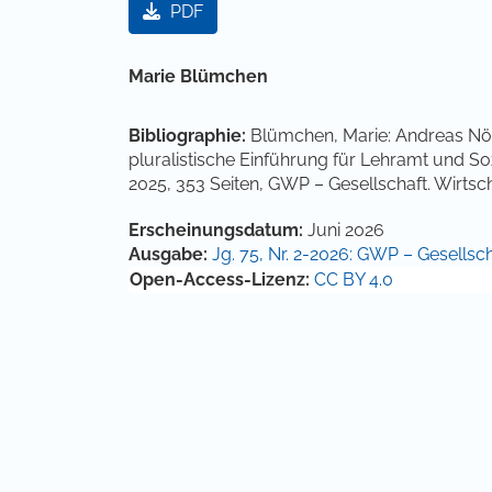
PDF
Hauptsächlicher Artikelinha
Marie Blümchen
Bibliographie:
Blümchen, Marie: Andreas Nöl
pluralistische Einführung für Lehramt und S
2025, 353 Seiten, GWP – Gesellschaft. Wirtschaf
Artikel-Details
Erscheinungsdatum:
Juni 2026
Ausgabe:
Jg. 75, Nr. 2-2026: GWP – Gesellscha
Open-Access-Lizenz:
CC BY 4.0