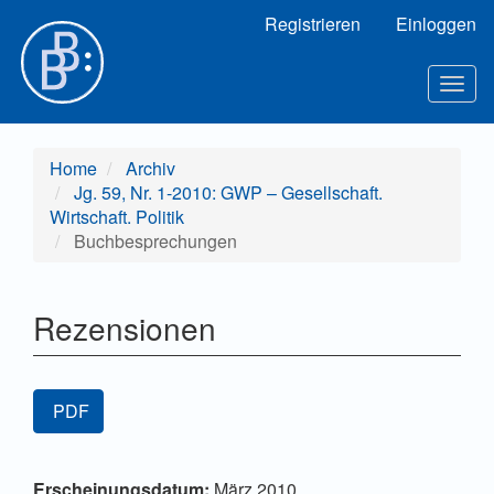
Hauptnavigation
Registrieren
Einloggen
Hauptinhalt
Sidebar
Togg
navig
Home
Archiv
Jg. 59, Nr. 1-2010: GWP – Gesellschaft.
Wirtschaft. Politik
Buchbesprechungen
Rezensionen
Artikel-
PDF
Sidebar
Hauptsächlicher
Artikel-
Erscheinungsdatum:
März 2010