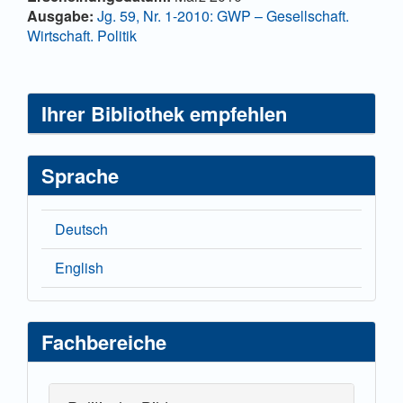
Artikelinhalt
Details
Ausgabe:
Jg. 59, Nr. 1-2010: GWP – Gesellschaft.
Wirtschaft. Politik
Ihrer Bibliothek empfehlen
Sprache
Deutsch
English
Fachbereiche