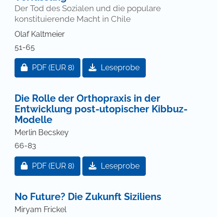
Der Tod des Sozialen und die populare
konstituierende Macht in Chile
Olaf Kaltmeier
51-65
Zugang für Abonnent/innen oder durch Zahlung ei
PDF
(EUR 8)
Leseprobe
Die Rolle der Orthopraxis in der
Entwicklung post-utopischer Kibbuz-
Modelle
Merlin Becskey
66-83
Zugang für Abonnent/innen oder durch Zahlung ei
PDF
(EUR 8)
Leseprobe
No Future? Die Zukunft Siziliens
Miryam Frickel