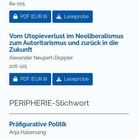
84-105
Zugang für Abonnent/innen oder durch Zahlung ei
PDF
(EUR 8)
Leseprobe
Vom Utopieverlust im Neoliberalismus
zum Autoritarismus und zurück in die
Zukunft
Alexander Neupert-Doppler
106-125
Zugang für Abonnent/innen oder durch Zahlung ei
PDF
(EUR 8)
Leseprobe
PERIPHERIE-Stichwort
Präfigurative Politik
Anja Habersang