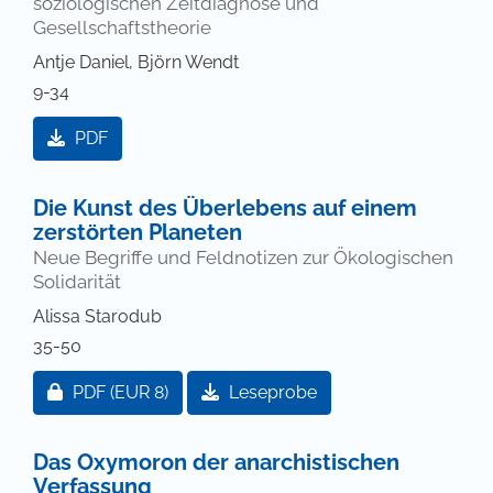
soziologischen Zeitdiagnose und
Gesellschaftstheorie
Antje Daniel, Björn Wendt
9-34
PDF
Die Kunst des Überlebens auf einem
zerstörten Planeten
Neue Begriffe und Feldnotizen zur Ökologischen
Solidarität
Alissa Starodub
35-50
Zugang für Abonnent/innen oder durch Zahlung ei
PDF
(EUR 8)
Leseprobe
Das Oxymoron der anarchistischen
Verfassung