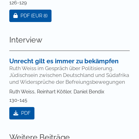
126-129
Zugang für Abonnent/innen oder durch Zahlung ei
PDF
(EUR 8)
Interview
Unrecht gilt es immer zu bekämpfen
Ruth Weiss im Gespräch über Politisierung,
Jüdischsein zwischen Deutschland und Südafrika
und Widersprüche der Befreiungsbewegungen
Ruth Weiss, Reinhart Kößler, Daniel Bendix
130-145
PDF
Weitere Beiträge