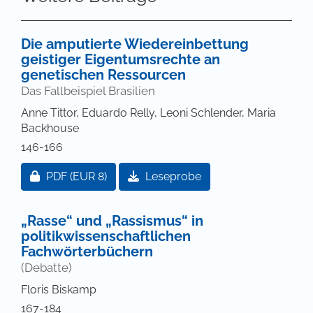
Die amputierte Wiedereinbettung
geistiger Eigentumsrechte an
genetischen Ressourcen
Das Fallbeispiel Brasilien
Anne Tittor, Eduardo Relly, Leoni Schlender, Maria
Backhouse
146-166
Zugang für Abonnent/innen oder durch Zahlung ei
PDF
(EUR 8)
Leseprobe
„Rasse“ und „Rassismus“ in
politikwissenschaftlichen
Fachwörterbüchern
(Debatte)
Floris Biskamp
167-184