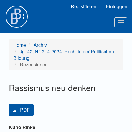
Hauptnavigation
Registrieren
Einloggen
Hauptinhalt
Sidebar
Toggl
Home
Archiv
Jg. 42, Nr. 3+4-2024: Recht in der Politischen
Bildung
Rezensionen
Rassismus neu denken
Artikel-Sidebar
PDF
Hauptsächlicher Artikelinhalt
Kuno Rinke