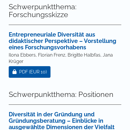
Schwerpunktthema:
Forschungsskizze
Entrepreneuriale Diversität aus
didaktischer Perspektive – Vorstellung
eines Forschungsvorhabens
Ilona Ebbers, Florian Frenz, Brigitte Halbfas, Jana
Krüger
Zugang für Abonnent/innen oder durch Zahlung ei
PDF
(EUR 10)
Schwerpunktthema: Positionen
Diversität in der Gründung und
Gründungsberatung – Einblicke in
ausgewählte Dimensionen der Vielfalt