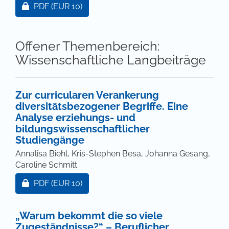
Zugang für Abonnent/innen oder durch Zahlung ei
PDF
(EUR 10)
Offener Themenbereich:
Wissenschaftliche Langbeiträge
Zur curricularen Verankerung
diversitätsbezogener Begriffe. Eine
Analyse erziehungs- und
bildungswissenschaftlicher
Studiengänge
Annalisa Biehl, Kris-Stephen Besa, Johanna Gesang,
Caroline Schmitt
Zugang für Abonnent/innen oder durch Zahlung ei
PDF
(EUR 10)
„Warum bekommt die so viele
Zugeständnisse?“ – Beruflicher