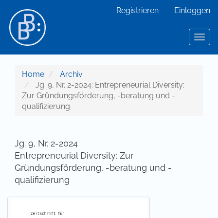
Hauptnavigation
Registrieren
Einloggen
Hauptinhalt
Sidebar
Toggl
Home
Archiv
Jg. 9, Nr. 2-2024: Entrepreneurial Diversity:
Zur Gründungsförderung, -beratung und -
qualifizierung
Jg. 9, Nr. 2-2024
Entrepreneurial Diversity: Zur
Gründungsförderung, -beratung und -
qualifizierung