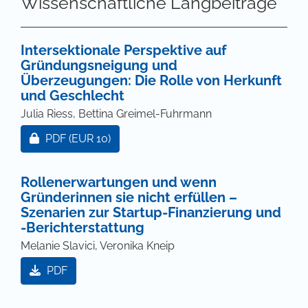
Wissenschaftliche Langbeiträge
Intersektionale Perspektive auf
Gründungsneigung und
Überzeugungen: Die Rolle von Herkunft
und Geschlecht
Julia Riess, Bettina Greimel-Fuhrmann
Zugang für Abonnent/innen oder durch Zahlung ei
PDF
(EUR 10)
Rollenerwartungen und wenn
Gründerinnen sie nicht erfüllen –
Szenarien zur Startup-Finanzierung und
-Berichterstattung
Melanie Slavici, Veronika Kneip
PDF