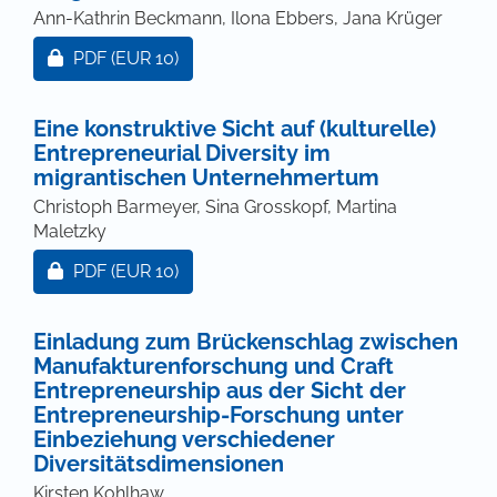
Ann-Kathrin Beckmann, Ilona Ebbers, Jana Krüger
Zugang für Abonnent/innen oder durch Zahlung ei
PDF
(EUR 10)
Eine konstruktive Sicht auf (kulturelle)
Entrepreneurial Diversity im
migrantischen Unternehmertum
Christoph Barmeyer, Sina Grosskopf, Martina
Maletzky
Zugang für Abonnent/innen oder durch Zahlung ei
PDF
(EUR 10)
Einladung zum Brückenschlag zwischen
Manufakturenforschung und Craft
Entrepreneurship aus der Sicht der
Entrepreneurship-Forschung unter
Einbeziehung verschiedener
Diversitätsdimensionen
Kirsten Kohlhaw