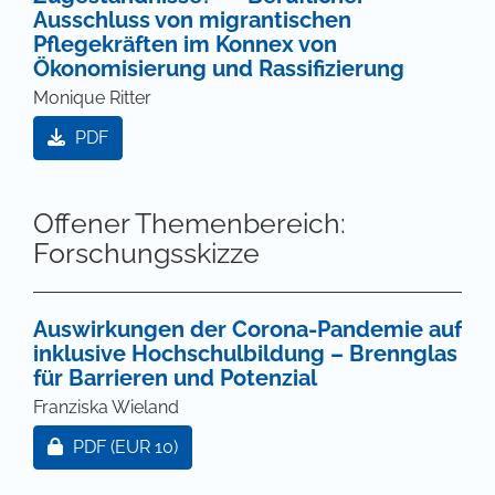
Ausschluss von migrantischen
Pflegekräften im Konnex von
Ökonomisierung und Rassifizierung
Monique Ritter
PDF
Offener Themenbereich:
Forschungsskizze
Auswirkungen der Corona-Pandemie auf
inklusive Hochschulbildung – Brennglas
für Barrieren und Potenzial
Franziska Wieland
Zugang für Abonnent/innen oder durch Zahlung ei
PDF
(EUR 10)