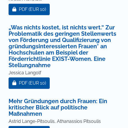
Zugang für Abonnent/innen oder durch Zahlung ei
PDF
(EUR 10)
„Was nichts kostet, ist nichts wert.“ Zur
Problematik des geringen Stellenwerts
von Förderung und Qualifizierung von
gründungsinteressierten Frauen* an
Hochschulen am Beispiel der
Förderrichtlinie EXIST-Women. Eine
Stellungnahme
Jessica Langolf
Zugang für Abonnent/innen oder durch Zahlung ei
PDF
(EUR 10)
Mehr Gründungen durch Frauen: Ein
kritischer Blick auf politische
Maßnahmen
Astrid Lange-Pitsoulis, Athanassios Pitsoulis