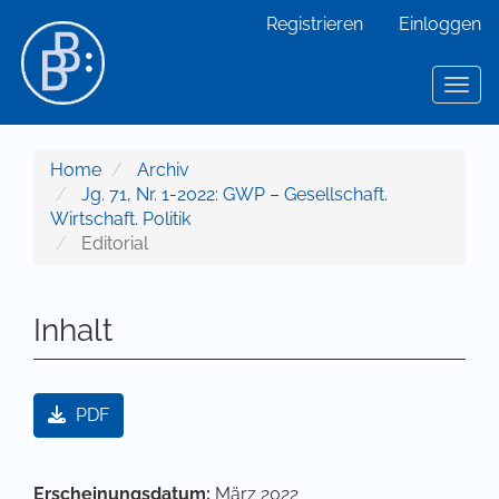
Hauptnavigation
Registrieren
Einloggen
Hauptinhalt
Sidebar
Toggl
Home
Archiv
Jg. 71, Nr. 1-2022: GWP – Gesellschaft.
Wirtschaft. Politik
Editorial
Inhalt
Artikel-Sidebar
PDF
Hauptsächlicher Artikelinhalt
Artikel-Details
Erscheinungsdatum:
März 2022