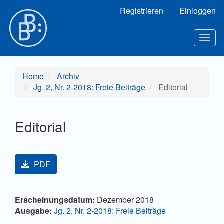
Hauptnavigation
Registrieren
Einloggen
Hauptinhalt
Sidebar
Toggl
Home
Archiv
Jg. 2, Nr. 2-2018: Freie Beiträge
Editorial
Editorial
Artikel-Sidebar
PDF
Hauptsächlicher Artikelinhalt
Artikel-Details
Erscheinungsdatum:
Dezember 2018
Ausgabe:
Jg. 2, Nr. 2-2018: Freie Beiträge