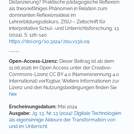
Distanzierung? Praktische pädagogische Reflexion
als theoriefähiges Phänomen in Relation zum
dominanten Reflexionsideal im
Lehrerbildungsdiskurs, ZISU – Zeitschrift für
interpretative Schul- und Unterrichtsforschung, 13
(2024), S. 126-140.
https://doi.org/10.3224/zisu.v13i1.09
-----
Open-Access-Lizenz:
Dieser Beitrag ist ab dem
11.06.2026 im Open Access unter der Creative-
Commons-Lizenz CC BY 4.0 (Namensnennung 4.0
International) verfügbar. Weitere Informationen zur
Lizenz und den Nutzungsbedingungen finden Sie
hier
.
Artikel-Details
Erscheinungsdatum:
Mai 2024
Ausgabe:
Jg. 13, Nr. 13 (2024): Digitale Technologien
als eigensinnige Akteure der Transformation von
und im Unterricht