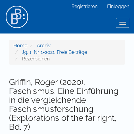
Hauptnavigation
Registrieren
Einloggen
Hauptinhalt
Sidebar
Toggl
Home
Archiv
Jg. 1, Nr. 1-2021: Freie Beiträge
Rezensionen
Griffin, Roger (2020).
Faschismus. Eine Einführung
in die vergleichende
Faschismusforschung
(Explorations of the far right,
Bd. 7)