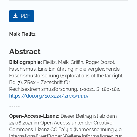
Artikel-Sidebar
PDF
Hauptsächlicher Artikelinhalt
Maik Fielitz
Abstract
Bibliographie:
Fielitz, Maik: Griffin, Roger (2020).
Faschismus. Eine Einführung in die vergleichende
Faschismusforschung (Explorations of the far right,
Bd. 7), ZRex – Zeitschrift für
Rechtsextremismusforschung, 1-2021, S. 180-182.
https://doi.org/10.3224/zrex.v1i1.15
-----
Open-Access-Lizenz:
Dieser Beitrag ist ab dem
25.06.2021 im Open Access unter der Creative-
Commons-Lizenz CC BY 4.0 (Namensnennung 4.0
International) verfügbar. Weitere Informationen zur