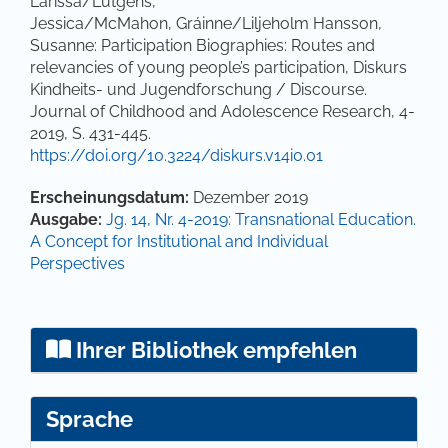
Larissa/Lütgens,
Jessica/McMahon, Gráinne/Liljeholm Hansson,
Susanne: Participation Biographies: Routes and
relevancies of young people’s participation, Diskurs
Kindheits- und Jugendforschung / Discourse.
Journal of Childhood and Adolescence Research, 4-
2019, S. 431-445.
https://doi.org/10.3224/diskurs.v14i0.01
Artikel-Details
Erscheinungsdatum:
Dezember 2019
Ausgabe:
Jg. 14, Nr. 4-2019: Transnational Education.
A Concept for Institutional and Individual
Perspectives
Ihrer Bibliothek empfehlen
Sprache