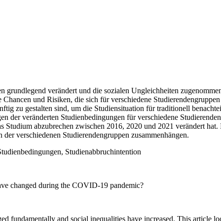
rundlegend verändert und die sozialen Ungleichheiten zugenommen. D
ancen und Risiken, die sich für verschiedene Studierendengruppen mit
tig zu gestalten sind, um die Studiensituation für traditionell benach
en der veränderten Studienbedingungen für verschiedene Studierenden
 das Studium abzubrechen zwischen 2016, 2020 und 2021 verändert hat. 
en der verschiedenen Studierendengruppen zusammenhängen.
Studienbedingungen, Studienabbruchintention
s have changed during the COVID-19 pandemic?
fundamentally and social inequalities have increased. This article lo