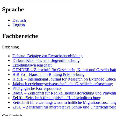
Sprache
Deutsch
English
Fachbereiche
Erziehung
Debatte. Beiträge zur Erwachsenenbildung
Diskurs Kindheits- und Jugendforschung
Erziehungswissenschaft
GENDER – Zeitschrift für Geschlecht, Kultur und Gesellschaf
HiBiFo – Haushalt in Bildung & Forschung
IJREE – International Journal for Research on Extended Educa
Jahrbuch erziehungswissenschaftliche Geschlechterforschung
Pädagogische Korrespondenz
RadiX – Zeitschrift für Radikalisierungsforschung und Prävent
ZeHf – Zeitschrift für empirische Hochschulforschung
Zeitschrift für erziehungswissenschaftliche Migrationsforschu
ZISU – Zeitschrift für interpretative Schul- und Unterrichtsfor
Gesellschaft