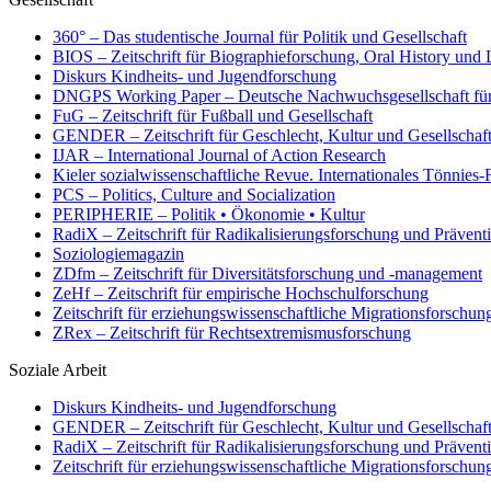
360° – Das studentische Journal für Politik und Gesellschaft
BIOS – Zeitschrift für Biographieforschung, Oral History und
Diskurs Kindheits- und Jugendforschung
DNGPS Working Paper – Deutsche Nachwuchsgesellschaft für P
FuG – Zeitschrift für Fußball und Gesellschaft
GENDER – Zeitschrift für Geschlecht, Kultur und Gesellschaf
IJAR – International Journal of Action Research
Kieler sozialwissenschaftliche Revue. Internationales Tönnies
PCS – Politics, Culture and Socialization
PERIPHERIE – Politik • Ökonomie • Kultur
RadiX – Zeitschrift für Radikalisierungsforschung und Prävent
Soziologiemagazin
ZDfm – Zeitschrift für Diversitätsforschung und -management
ZeHf – Zeitschrift für empirische Hochschulforschung
Zeitschrift für erziehungswissenschaftliche Migrationsforschu
ZRex – Zeitschrift für Rechtsextremismusforschung
Soziale Arbeit
Diskurs Kindheits- und Jugendforschung
GENDER – Zeitschrift für Geschlecht, Kultur und Gesellschaf
RadiX – Zeitschrift für Radikalisierungsforschung und Prävent
Zeitschrift für erziehungswissenschaftliche Migrationsforschu