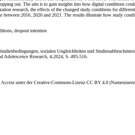
 dropping out. The aim is to gain insights into how digital conditions coul
zation research, the effects of the changed study conditions for differe
e between 2016, 2020 and 2021. The results illustrate how study condi
itions, dropout intention
tudienbedingungen, sozialen Ungleichheiten und Studienabbruchinte
nd Adolescence Research, 4-2024, S. 495-516.
 Access unter der Creative-Commons-Lizenz CC BY 4.0 (Namensnennung