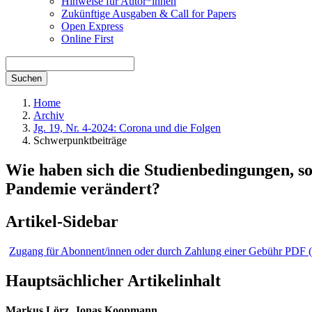
Hinweise für Autor*innen
Zukünftige Ausgaben & Call for Papers
Open Express
Online First
Suchen
Home
Archiv
Jg. 19, Nr. 4-2024: Corona und die Folgen
Schwerpunktbeiträge
Wie haben sich die Studienbedingungen, s
Pandemie verändert?
Artikel-Sidebar
Zugang für Abonnent/innen oder durch Zahlung einer Gebühr
PDF
Hauptsächlicher Artikelinhalt
Markus Lörz,
Jonas Koopmann