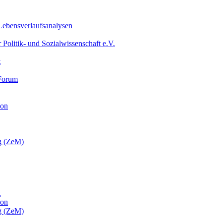
 Lebensverlaufsanalysen
olitik- und Sozialwissenschaft e.V.
t
-Forum
ion
ng (ZeM)
t
ion
ng (ZeM)