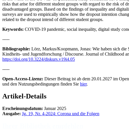
risks that arise for different student groups with regard to the risk of
disadvantaged groups. Based on the findings of inequality and digitali
surveys are used to empirically show how the dropout intention chang
related to the dropout intend of different student groups.
Keywords:
COVID-19 pandemic, social inequality, digital study cond
-----
Bibliographie:
Lörz, Markus/Koopmann, Jonas: Wie haben sich die S
Kindheits- und Jugendforschung / Discourse. Journal of Childhood a
https://doi.org/10.3224/diskurs.v19i4.05
-----
Open-Access-Lizenz:
Dieser Beitrag ist ab dem 20.01.2027 im Open
und den Nutzungsbedingungen finden Sie
hier
.
Artikel-Details
Erscheinungsdatum:
Januar 2025
Ausgabe:
Jg. 19, Nr. 4-2024: Corona und die Folgen
Ihrer Bibliothek empfehlen