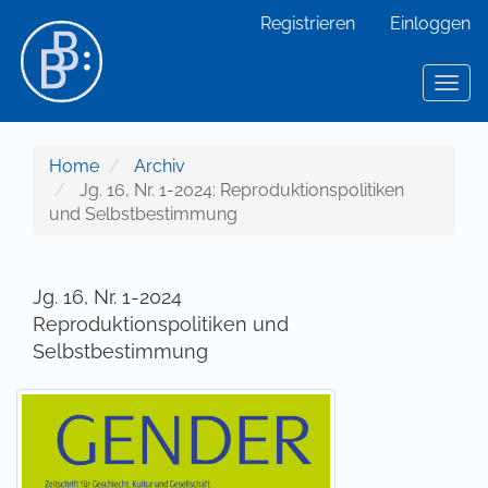
Hauptnavigation
Registrieren
Einloggen
Hauptinhalt
Sidebar
Toggl
Home
Archiv
Jg. 16, Nr. 1-2024: Reproduktionspolitiken
und Selbstbestimmung
Jg. 16, Nr. 1-2024
Reproduktionspolitiken und
Selbstbestimmung