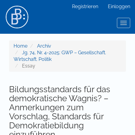
Hauptnavigation
Registrieren
Einloggen
Hauptinhalt
Sidebar
Toggl
Home
Archiv
Jg. 74, Nr. 4-2025: GWP – Gesellschaft.
Wirtschaft. Politik
Essay
Bildungsstandards für das
demokratische Wagnis? –
Anmerkungen zum
Vorschlag, Standards für
Demokratiebildung
einzuführen