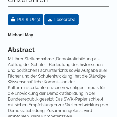
Artikel-Sidebar
Zugang für Abonnent/innen oder durch Zahlung ei
PDF
(EUR 3)
Leseprobe
Hauptsächlicher Artikelinhalt
Michael May
Abstract
Mit Ihrer Stellungnahme „Demokratiebildung als
Auftrag der Schule – Bedeutung des historischen
und politischen Fachunterrichts sowie Aufgabe aller
Fächer und der Schulentwicklung“ hat die Ständige
Wissenschaftliche Kommission der
Kulturministerkonferenz einen wichtigen Impuls für
die Entwicklung der Demokratiebildung in der
Bundesrepublik gesetzt. Das SWK-Papier schließt
mit sieben Empfehlungen zur Weiterentwicklung der
Demokratiebildung. Zusammengefasst wird
empfohlen, klare Kompetenzziele