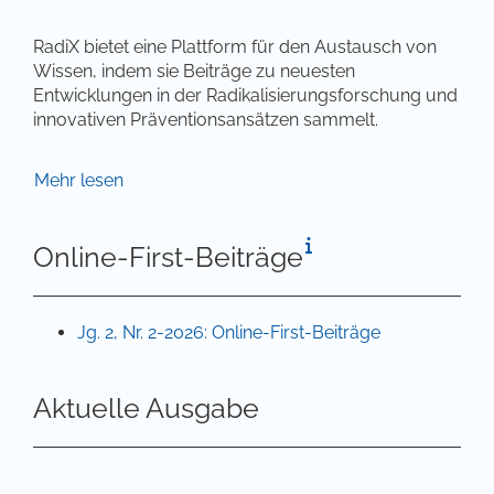
RadiX bietet eine Plattform für den Austausch von
Wissen, indem sie Beiträge zu neuesten
Entwicklungen in der Radikalisierungsforschung und
innovativen Präventionsansätzen sammelt.
In einer Zeit, in der sich Radikalisierungstendenzen
Mehr lesen
nicht mehr nur in Randbereichen, sondern auch in
der tragenden Mitte der Gesellschaft zeigen,
Online-First-Beiträge
erfordert es eine vertiefte Auseinandersetzung mit
den Ursachen, Dynamiken und vor allem den
Lösungsansätzen. Die Radikalisierung wird nicht
mehr als isoliertes Ereignis betrachtet, sondern als
Jg. 2, Nr. 2-2026: Online-First-Beiträge
fortlaufender Prozess, der in Zeiten von
gesellschaftlichen Konflikten besonders deutlich
wird. In diesen Zeiten schärfen sich nicht nur die
Aktuelle Ausgabe
Abgrenzungen zwischen Gruppen, sondern es
entstehen auch feindselige Gefühle und eine
Betonung sozialer Identitäten. Die vorherrschenden