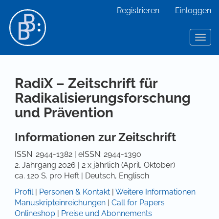
Hauptnavigation
Registrieren
Einloggen
Hauptinhalt
Sidebar
Toggl
RadiX – Zeitschrift für
Radikalisierungsforschung
und Prävention
Informationen zur Zeitschrift
ISSN: 2944-1382 | eISSN: 2944-1390
2. Jahrgang 2026 | 2 x jährlich (April, Oktober)
ca. 120 S. pro Heft | Deutsch, Englisch
Profil
|
Personen & Kontakt
|
Weitere Informationen
Manuskripteinreichungen
|
Call for Papers
Onlineshop
|
Preise und Abonnements