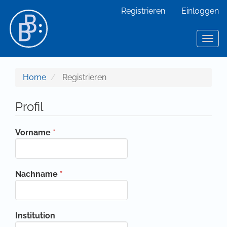
Hauptnavigation
Registrieren
Einloggen
Hauptinhalt
Sidebar
Toggl
Home
Registrieren
Profil
Erforderlich
Vorname
*
Erforderlich
Nachname
*
Institution