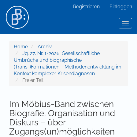
Hauptnavigation
Registrieren
Einloggen
Hauptinhalt
Sidebar
Toggl
Home
Archiv
Jg. 27, Nr. 1-2026: Gesellschaftliche
Umbrüche und biographische
(Trans-)Formationen – Methodenentwicklung im
Kontext komplexer Krisendiagnosen
Freier Teil
Im Möbius-Band zwischen
Biografie, Organisation und
Diskurs – über
Zugangs(un)möglichkeiten