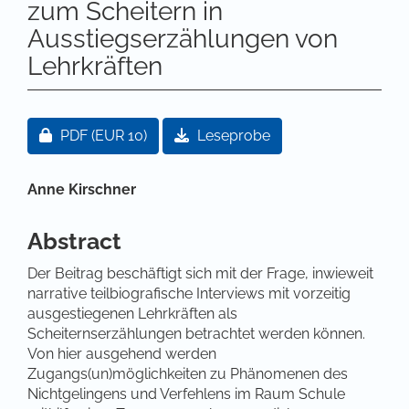
zum Scheitern in
Ausstiegserzählungen von
Lehrkräften
Artikel-Sidebar
Zugang für Abonnent/innen oder durch Zahlung ei
PDF
(EUR 10)
Leseprobe
Hauptsächlicher Artikelinhalt
Anne Kirschner
Abstract
Der Beitrag beschäftigt sich mit der Frage, inwieweit
narrative teilbiografische Interviews mit vorzeitig
ausgestiegenen Lehrkräften als
Scheiternserzählungen betrachtet werden können.
Von hier ausgehend werden
Zugangs(un)möglichkeiten zu Phänomenen des
Nichtgelingens und Verfehlens im Raum Schule