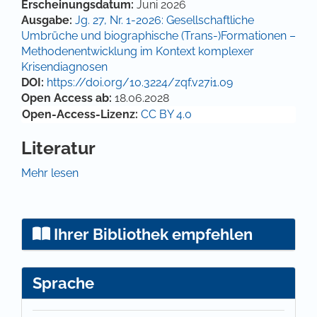
Artikel-Details
Erscheinungsdatum:
Juni 2026
Ausgabe:
Jg. 27, Nr. 1-2026: Gesellschaftliche
Umbrüche und biographische (Trans-)Formationen –
Methodenentwicklung im Kontext komplexer
Krisendiagnosen
DOI:
https://doi.org/10.3224/zqf.v27i1.09
Open Access ab:
18.06.2028
Open-Access-Lizenz:
CC BY 4.0
Literatur
Bernfeld, S. (2022): Sisyphos oder die Grenzen der
Mehr lesen
Erziehung (15. Auflage). Frankfurt a.M.
Bollnow, O. F. (1958): Wagnis und Scheitern in der
Erziehung. In: Pädagogische Arbeitsblätter zur
Ihrer Bibliothek empfehlen
Fortbildung für Lehre und Erzieher, 10. Jg., H. 8, S.
337–349.
Sprache
Bröckling, U. (2016): Das unternehmerische Selbst.
Soziologie einer Subjektivierungsform. Berlin.