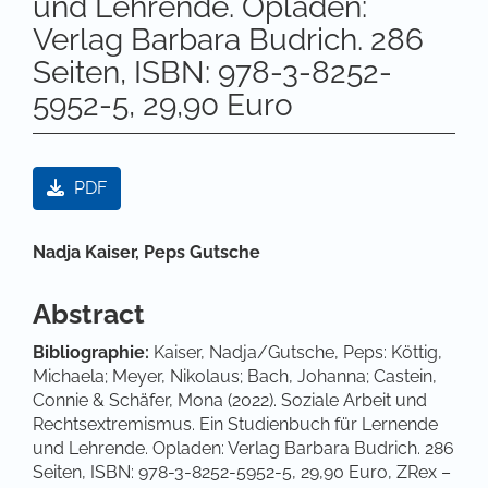
und Lehrende. Opladen:
Verlag Barbara Budrich. 286
Seiten, ISBN: 978-3-8252-
5952-5, 29,90 Euro
Artikel-Sidebar
PDF
Hauptsächlicher Artikelinhalt
Nadja Kaiser,
Peps Gutsche
Abstract
Bibliographie:
Kaiser, Nadja/Gutsche, Peps: Köttig,
Michaela; Meyer, Nikolaus; Bach, Johanna; Castein,
Connie & Schäfer, Mona (2022). Soziale Arbeit und
Rechtsextremismus. Ein Studienbuch für Lernende
und Lehrende. Opladen: Verlag Barbara Budrich. 286
Seiten, ISBN: 978-3-8252-5952-5, 29,90 Euro, ZRex –