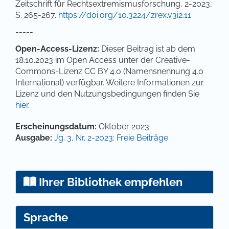
Zeitschrift für Rechtsextremismusforschung, 2-2023,
S. 265-267.
https://doi.org/10.3224/zrex.v3i2.11
-----
Open-Access-Lizenz:
Dieser Beitrag ist ab dem
18.10.2023 im Open Access unter der Creative-
Commons-Lizenz CC BY 4.0 (Namensnennung 4.0
International) verfügbar. Weitere Informationen zur
Lizenz und den Nutzungsbedingungen finden Sie
hier
.
Artikel-Details
Erscheinungsdatum:
Oktober 2023
Ausgabe:
Jg. 3, Nr. 2-2023: Freie Beiträge
Ihrer Bibliothek empfehlen
Sprache