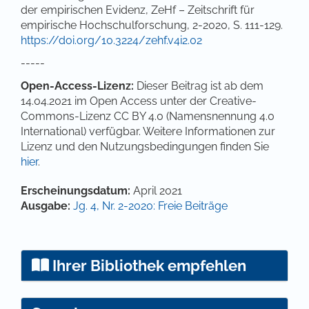
der empirischen Evidenz, ZeHf – Zeitschrift für
empirische Hochschulforschung, 2-2020, S. 111-129.
https://doi.org/10.3224/zehf.v4i2.02
-----
Open-Access-Lizenz:
Dieser Beitrag ist ab dem
14.04.2021 im Open Access unter der Creative-
Commons-Lizenz CC BY 4.0 (Namensnennung 4.0
International) verfügbar. Weitere Informationen zur
Lizenz und den Nutzungsbedingungen finden Sie
hier
.
Artikel-Details
Erscheinungsdatum:
April 2021
Ausgabe:
Jg. 4, Nr. 2-2020: Freie Beiträge
Ihrer Bibliothek empfehlen