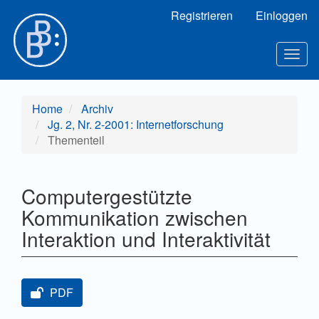
Hauptnavigation
Registrieren
Einloggen
Hauptinhalt
Sidebar
Toggl
Home
Archiv
Jg. 2, Nr. 2-2001: Internetforschung
Thementeil
Computergestützte
Kommunikation zwischen
Interaktion und Interaktivität
Artikel-Sidebar
PDF