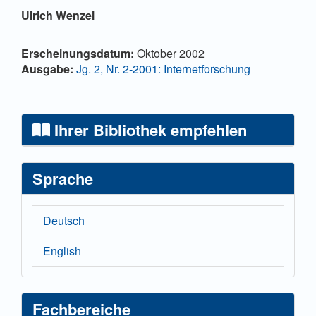
Hauptsächlicher Artikelinhalt
Ulrich Wenzel
Artikel-Details
Erscheinungsdatum:
Oktober 2002
Ausgabe:
Jg. 2, Nr. 2-2001: Internetforschung
Ihrer Bibliothek empfehlen
Sprache
Deutsch
English
Fachbereiche