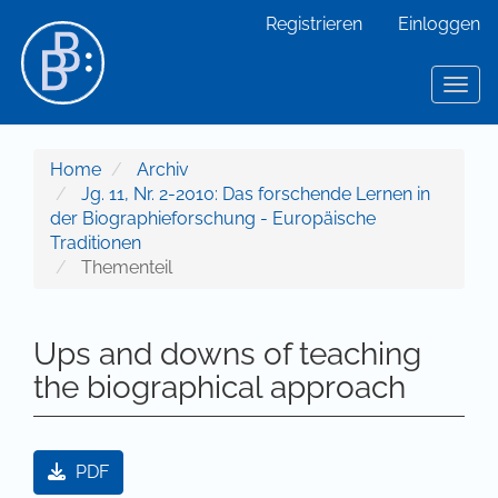
Hauptnavigation
Registrieren
Einloggen
Hauptinhalt
Sidebar
Toggl
Home
Archiv
Jg. 11, Nr. 2-2010: Das forschende Lernen in
der Biographieforschung - Europäische
Traditionen
Thementeil
Ups and downs of teaching
the biographical approach
Artikel-Sidebar
PDF