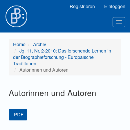
Hauptnavigation
Registrieren
Einloggen
Hauptinhalt
Sidebar
Togg
navig
Home
Archiv
Jg. 11, Nr. 2-2010: Das forschende Lernen in
der Biographieforschung - Europäische
Traditionen
Autorinnen und Autoren
Autorinnen und Autoren
Artikel-
PDF
Sidebar