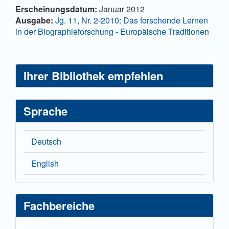
Hauptsächlicher
Artikel-
Erscheinungsdatum:
Januar 2012
Artikelinhalt
Details
Ausgabe:
Jg. 11, Nr. 2-2010: Das forschende Lernen
in der Biographieforschung - Europäische Traditionen
Ihrer Bibliothek empfehlen
Sprache
Deutsch
English
Fachbereiche