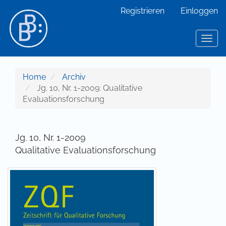
Hauptnavigation
Registrieren
Einloggen
Hauptinhalt
Sidebar
Toggl
Home
Archiv
Jg. 10, Nr. 1-2009: Qualitative
Evaluationsforschung
Jg. 10, Nr. 1-2009
Qualitative Evaluationsforschung